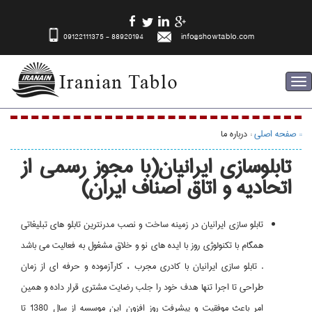
09122111375 - 88920194
info@showtablo.com
To
nav
:: صفحه اصلی
: درباره ما
تابلوسازي ايرانيان(با مجوز رسمي از
اتحاديه و اتاق اصناف ايران)
تابلو سازي ايرانيان در زمينه ساخت و نصب مدرنترين تابلو هاي تبليغاتي
همگام با تكنولوژي روز با ايده هاي نو و خلاق مشغول به فعاليت مي باشد
. تابلو سازي ايرانيان با كادري مجرب ، كارآزموده و حرفه اي از زمان
طراحي تا اجرا تنها هدف خود را جلب رضايت مشتري قرار داده و همين
امر باعث موفقيت و پيشرفت روز افزون اين موسسه از سال 1380 تا