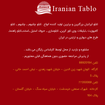
تابلو ایرانیان بزرگترین و برترین تولید کننده انواع : تابلو چلنیوم , چلنیوم , تابلو
کامپوزیت ,تبلیغات روی تاور کرین, تابلوسازی , حروف استیل ,استند,تابلو راهنما,
طرح های دیواری و تزئینی در ایران
. مشاوره و بازدید از محل توسط کارشناس رایگان می باشد
. از پذیرش مراجعه حضوری بدون هماهنگی قبلی معذوریم
تلفن 88920194
کارگاه : اتوبان شهید زین الدین - خیابان شهید زهدی - نبش احمد خانی -
پلاک 5
تلفن 77350068
کارخانه : شهرک صنعتی خرمدشت - خیایان سیاه سنگ - خیابان گلستان -
پلاک 164