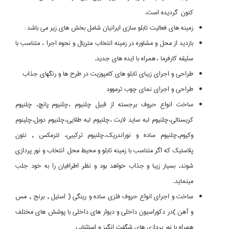
كنون گرديده است.
زمينه هاي فعاليت تابلو سازي ايرانيان شامل بخش هاي زير مي باشد :
بازديد از محل و مشاوره در زمينه انتخاب متريال و نحوه اجرا ، متناسب با
سليقه كارفرما ، همراه با ايده هاي جديد.
طراحي و اجراي زيباي تابلو هاي كامپوزيت در طرح ها و رنگهاي جذاب
طراحي و اجراي نماي چوب ترموود
ساخت انواع حروف برجسته از قبيل چلنيوم ،چلنيوم پانچ، چلنيوم
كريستالي،چلنيوم لبه سايد لايت ،چلنيوم لبه طلايي،چلنيوم دوبل،چلينوم
وكيوم,چلنيوم ساده و نوراندريك،چلنيوم تركيبي، لترمكس , نئون
پلاستيك كه اگر متناسب با زمينه تابلو و محيط محل انتخاب و نور پردازي
شوند، بسيار زيبا و جذاب خواهد بود و نظر اطرافيان را به خود جلب
مينمايد.
ساخت و اجراي انواع حروف فلزي ساده و رينگي ( استيل , برنج , مس
و آهن )در دكوراسيون داخلي و ديوار هاي داخلي با پوشش هاي مختلف
همراه با نور پردازي هاي شگفت انگيز و استثنايي