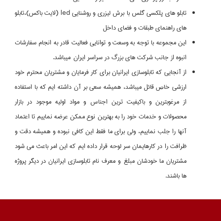
تابلو هاي پلكسي گلس با برش ليزري و روشنايي led (لايت باكس)،تابلو
هاي راهنماي طبقات و فضاي داخل
اين مجموعه با توجه به وسعت و توانايي فعاليت قادر به انجام سفارشات
انبوه از جانب شركت هاي بزرگ در سراسر ايران ميباشد.
از آنجايي كه تابلوسازي ايرانيان براي كار فرمايان و مشتريان محترم خود
ارزشي خاص قائل ميباشد، هميشه سعي بر آن داشته ايم كه با استفاده
از مرغوبترين و باكيفيت ترين اجناس و مواد اوليه موجود در بازار
محصولات و خدمات خود را به بهترين نوع ممكن عرضه نماييم تا اعتماد
آنها را جلب نماييم، ولي براي ما فقط اين كافي نبوده و هميشه دقت و
ظرافت را در كارهايمان سر لوحه قرار داده ايم كه اين امر باعث مي شود
مشتريان ما خودشان مبلغ و معرف نام تابلوسازي ايرانيان در ديگر پروژه
ها باشند.